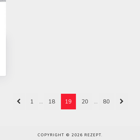
1
…
18
19
20
…
80
COPYRIGHT © 2026
REZEPT
.