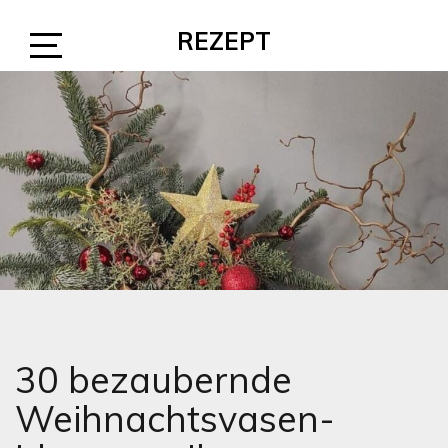
Skip
REZEPT
to
content
Open
Sidebar
30 bezaubernde
Weihnachtsvasen-