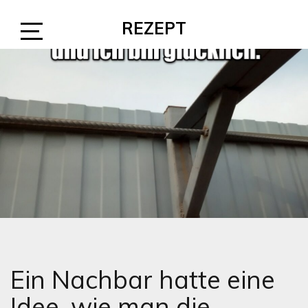
Skip
REZEPT
to
content
Open
Sidebar
Ein Nachbar hatte eine
Idee, wie man die