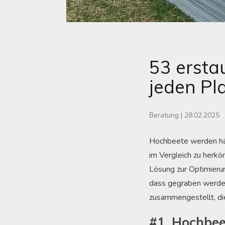
53 ersta
jeden Pl
Beratung
|
28.02.2025
Hochbeete werden häu
im Vergleich zu herköm
Lösung zur Optimierun
dass gegraben werden
zusammengestellt, die
#1. Hochbee