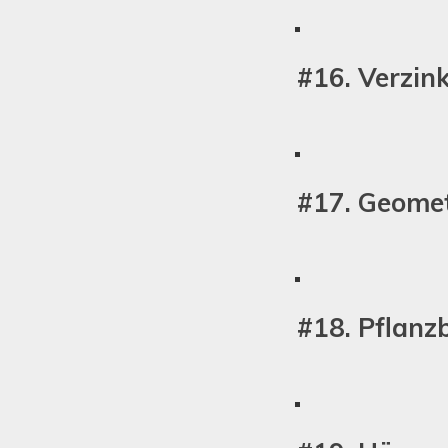
#16. Verzin
#17. Geomet
#18. Pflanz