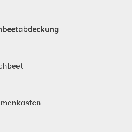
chbeetabdeckung
chbeet
lumenkästen