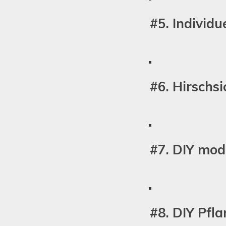
#5. Individu
#6. Hirschs
#7. DIY mod
#8. DIY Pfl