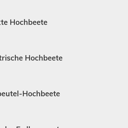
kte Hochbeete
rische Hochbeete
beutel-Hochbeete