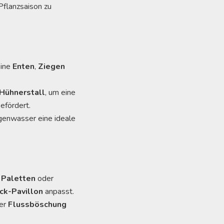
flanzsaison zu
eine
Enten
,
Ziegen
Hühnerstall
, um eine
efördert.
genwasser eine ideale
t
Paletten
oder
ick-Pavillon
anpasst.
der
Flussböschung