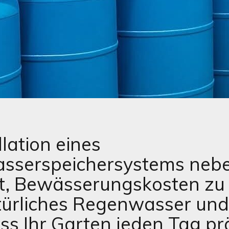
llation eines
sserspeichersystems nebe
ft, Bewässerungskosten zu
türliches Regenwasser und
ass Ihr Garten jeden Tag pr