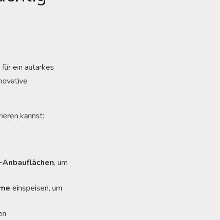
für ein autarkes
novative
ieren kannst:
-Anbauflächen
, um
rme
einspeisen, um
en