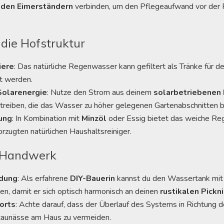
den Eimerständern
verbinden, um den Pflegeaufwand vor der P
 die Hofstruktur
iere
: Das natürliche Regenwasser kann gefiltert als Tränke für d
t werden.
Solarenergie
: Nutze den Strom aus deinem
solarbetriebenen 
treiben, die das Wasser zu höher gelegenen Gartenabschnitten b
ung
: In Kombination mit
Minzöl
oder Essig bietet das weiche Re
orzugten natürlichen Haushaltsreiniger.
 Handwerk
idung
: Als erfahrene
DIY-Bauerin
kannst du den Wassertank mi
en, damit er sich optisch harmonisch an deinen
rustikalen Pickn
orts
: Achte darauf, dass der Überlauf des Systems in Richtung 
Staunässe am Haus zu vermeiden.