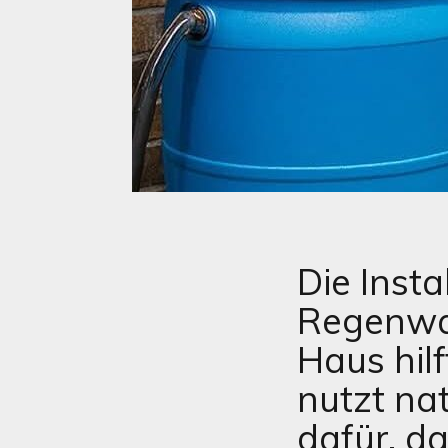
Die Insta
Regenwa
Haus hil
nutzt na
dafür, d